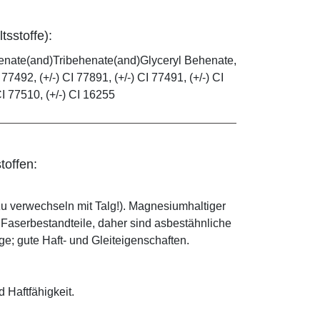
tsstoffe):
henate(and)Tribehenate(and)Glyceryl Behenate,
 77492, (+/-) CI 77891, (+/-) CI 77491, (+/-) CI
CI 77510, (+/-) CI 16255
toffen:
zu verwechseln mit Talg!). Magnesiumhaltiger
e Faserbestandteile, daher sind asbestähnliche
; gute Haft- und Gleiteigenschaften.
d Haftfähigkeit.