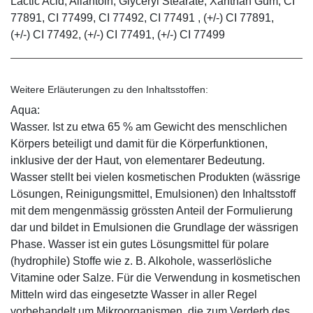
Lactic Acid, Allantoin, Glyceryl Stearate, Xanthan Gum, CI
77891, CI 77499, CI 77492, CI 77491 , (+/-) CI 77891,
(+/-) CI 77492, (+/-) CI 77491, (+/-) CI 77499
Weitere Erläuterungen zu den Inhaltsstoffen:
Aqua:
Wasser. Ist zu etwa 65 % am Gewicht des menschlichen
Körpers beteiligt und damit für die Körperfunktionen,
inklusive der der Haut, von elementarer Bedeutung.
Wasser stellt bei vielen kosmetischen Produkten (wässrige
Lösungen, Reinigungsmittel, Emulsionen) den Inhaltsstoff
mit dem mengenmässig grössten Anteil der Formulierung
dar und bildet in Emulsionen die Grundlage der wässrigen
Phase. Wasser ist ein gutes Lösungsmittel für polare
(hydrophile) Stoffe wie z. B. Alkohole, wasserlösliche
Vitamine oder Salze. Für die Verwendung in kosmetischen
Mitteln wird das eingesetzte Wasser in aller Regel
vorbehandelt um Mikroorganismen, die zum Verderb des